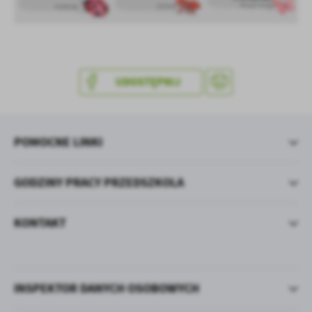
treści w postaci wiadomości, ofert, komunikatów mediów
społecznościowych.
UDOSTĘPNIJ
POMOCNE LINKI
GODZINY PRACY PRZEDSZKOLA
KONTAKT
INSPEKTOR DANYCH OSOBOWYCH